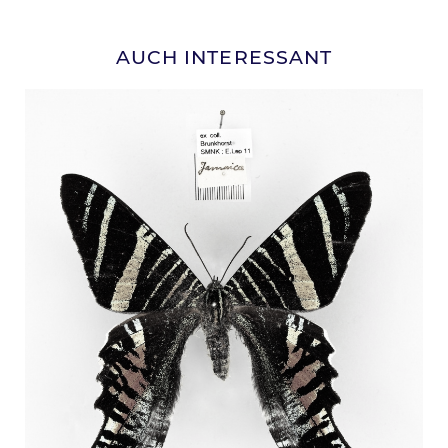
TITEL
AUCH INTERESSANT
Ansicht
Bild