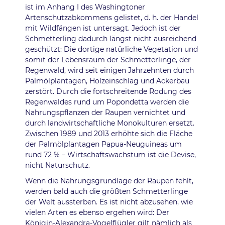
ist im Anhang I des Washingtoner
Artenschutzabkommens gelistet, d. h. der Handel
mit Wildfängen ist untersagt. Jedoch ist der
Schmetterling dadurch längst nicht ausreichend
geschützt: Die dortige natürliche Vegetation und
somit der Lebensraum der Schmetterlinge, der
Regenwald, wird seit einigen Jahrzehnten durch
Palmölplantagen, Holzeinschlag und Ackerbau
zerstört. Durch die fortschreitende Rodung des
Regenwaldes rund um Popondetta werden die
Nahrungspflanzen der Raupen vernichtet und
durch landwirtschaftliche Monokulturen ersetzt.
Zwischen 1989 und 2013 erhöhte sich die Fläche
der Palmölplantagen Papua-Neuguineas um
rund 72 % – Wirtschaftswachstum ist die Devise,
nicht Naturschutz.
Wenn die Nahrungsgrundlage der Raupen fehlt,
werden bald auch die größten Schmetterlinge
der Welt aussterben. Es ist nicht abzusehen, wie
vielen Arten es ebenso ergehen wird: Der
Königin-Alexandra-Vogelflügler gilt nämlich als