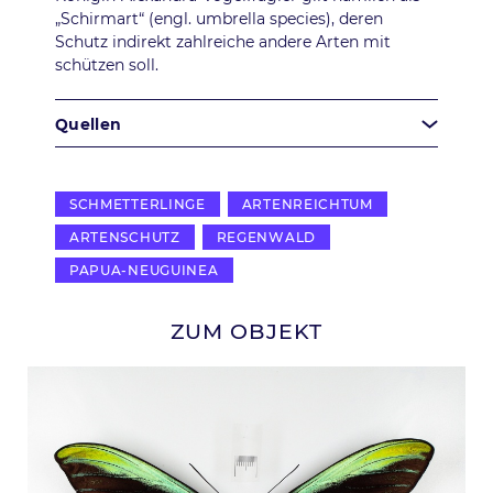
„Schirmart“ (engl. umbrella species), deren
Schutz indirekt zahlreiche andere Arten mit
schützen soll.
Quellen
SCHMETTERLINGE
ARTENREICHTUM
ARTENSCHUTZ
REGENWALD
PAPUA-NEUGUINEA
ZUM OBJEKT
slide
Bild
1
of 1