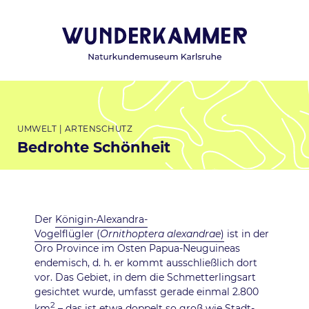
Direkt zum Inhalt
Hauptnavigation
Themen
UMWELT
ARTENSCHUTZ
Bedrohte Schönheit
Beschreibung
Der
Königin-Alexandra-
Vogelflügler (
Ornithoptera alexandrae
)
ist in der
Oro Province im Osten Papua-Neuguineas
endemisch, d. h. er kommt ausschließlich dort
vor. Das Gebiet, in dem die Schmetterlingsart
gesichtet wurde, umfasst gerade einmal 2.800
2
km
– das ist etwa doppelt so groß wie Stadt-