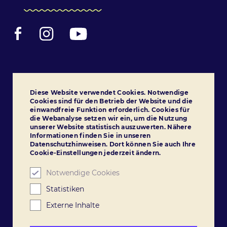
Facebook
Instagram
YouTube
Folge uns!
Diese Website verwendet Cookies. Notwendige
Cookies sind für den Betrieb der Website und die
einwandfreie Funktion erforderlich. Cookies für
die Webanalyse setzen wir ein, um die Nutzung
unserer Website statistisch auszuwerten. Nähere
Informationen finden Sie in unseren
Datenschutzhinweisen. Dort können Sie auch Ihre
Cookie-Einstellungen jederzeit ändern.
Notwendige Cookies
Statistiken
Externe Inhalte