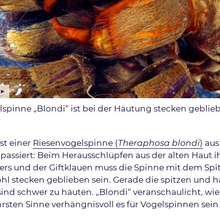
spinne „Blondi“ ist bei der Häutung stecken geblie
st einer
Riesenvogelspinne (
Theraphosa blondi
)
aus
ssiert: Beim Heraus­schlüpfen aus der alten Haut i
ers und der Giftklauen muss die Spinne mit dem Sp
hl stecken geblieben sein. Gerade die spitzen und h
sind schwer zu häuten. „Blondi“ veranschaulicht, wi
sten Sinne verhängnisvoll es für Vogelspinnen sein