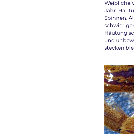
Weibliche 
Jahr. Häut
Spinnen. Al
schwieriger
Häutung sc
und unbeweg
stecken bl
Bild