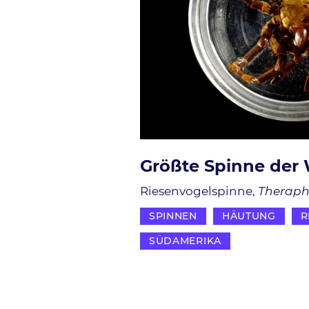
Größte Spinne der 
Riesenvogelspinne
Theraph
SPINNEN
HÄUTUNG
R
SÜDAMERIKA