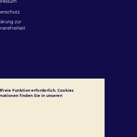
pressum
lennavigation
aupt-Fußzeilennavigatio
enschutz
lärung zur
rierefreiheit
freie Funktion erforderlich. Cookies
rmationen finden Sie in unseren