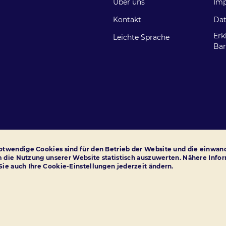
Über uns
Im
Über-Fußzei
H
Kontakt
Dat
Erk
Leichte Sprache
Bar
twendige Cookies sind für den Betrieb der Website und die einwand
m die Nutzung unserer Website statistisch auszuwerten. Nähere Info
ie auch Ihre Cookie-Einstellungen jederzeit ändern.