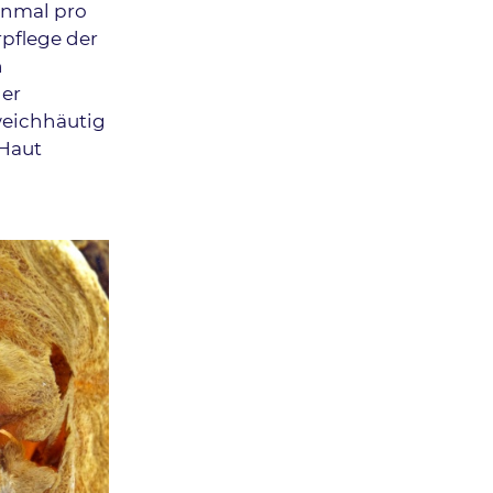
inmal pro
pflege der
n
der
weichhäutig
 Haut