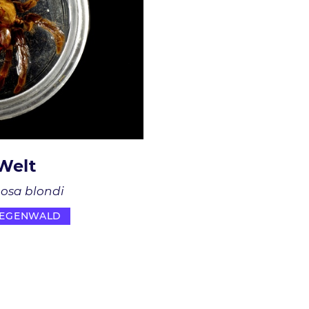
Welt
osa blondi
EGENWALD