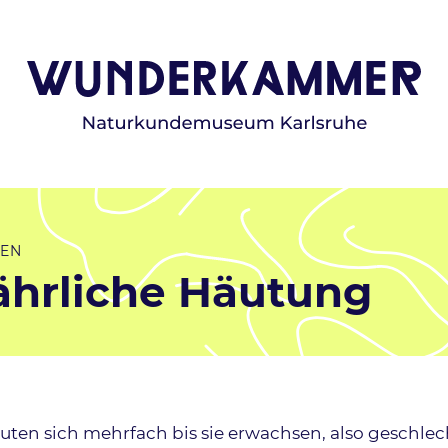
IEN
ährliche Häutung
ung
ten sich mehrfach bis sie erwachsen, also geschlech