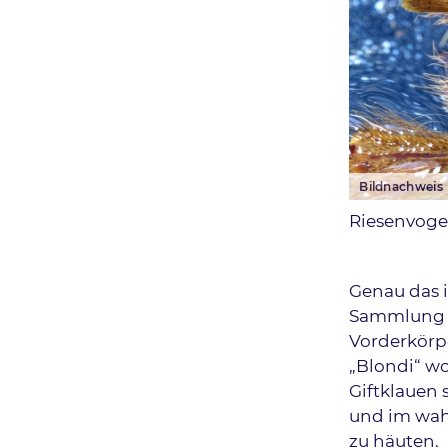
Bildnachweis
Riesenvogel
Genau das i
Sammlung pa
Vorderkörp
„Blondi“ wo
Giftklauen 
und im wahr
zu häuten.