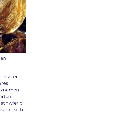
ben
 unserer
hres
itznamen
arten
e schwierig
 kann, sich