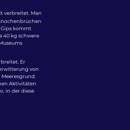
it verbreitet. Man
h Knochenbrüchen
h Gips kommt
wa 40 kg schwere
s Museums
breitet. Er
Verwitterung von
am Meeresgrund.
en Aktivitäten
, in der diese