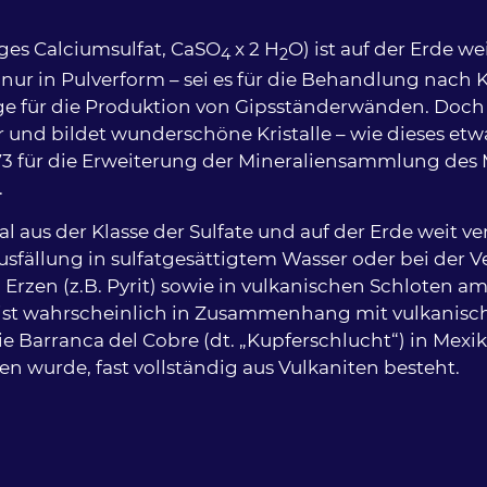
iges Calciumsulfat, CaSO
x 2 H
O) ist auf der Erde we
4
2
 nur in Pulverform – sei es für die Behandlung nac
age für die Produktion von Gipsständerwänden. Doc
or und bildet wunderschöne Kristalle – wie dieses et
73 für die Erweiterung der Mineraliensammlung de
.
al aus der Klasse der Sulfate und auf der Erde weit ver
usfällung in sulfatgesättigtem Wasser oder bei der 
 Erzen (z.B. Pyrit) sowie in vulkanischen Schloten 
ist wahrscheinlich in Zusammenhang mit vulkanisch
e Barranca del Cobre (dt. „Kupferschlucht“) in Mexiko
n wurde, fast vollständig aus Vulkaniten besteht.