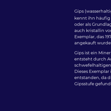
Teasertext
Gips (wasserhalt
kennt ihn häufig
oder als Grundl
auch kristallin v
Exemplar, das 19
angekauft wurde
Beschreibung
Gips ist ein Miner
entsteht durch A
schwefelhaltigen
Dieses Exemplar 
entstanden, da di
Gipsstufe gefunde